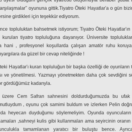
laşmalar" oyununa gittik.Tiyatro Öteki Hayatlar'a o gün bizim
sine girdikleri için teşekkür ediyorum.
e topluluktan bahsetmek istiyorum; Tiyatro Öteki Hayatlar'ın
 kurulan tiyatro topluluğuna dayanıyor. Üniversite toplulukla
a hani , profesyonel koşullarda çalışan amatör ruhu koruya
nyargılara da güzel bir cevap niteliğinde !
eki Hayatlar'ı kuran topluluğun bir başka özelliği de oyunları
sı ve yönetilmesi. Yazmayı yönetmekten daha çok sevdiğini s
or gördüğümüz kadarıyla.
mek üzere Cem Safran sahnesini doldurduğumuzda bu ufak
 mutluydum , oyunu çok samimi buldum ve izlerken Pelin doğr
a heyecan duyduğumu söylemeliyim. Oyunda oyuncuların dış
rlamaları ,sahneyi kulis gibi kullanmaları ama seyircinin oranı
nculukla tamamlanan yaratıcı bir buluştu bence. Ayrıc