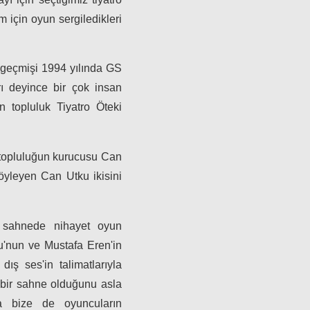
 için oyun sergiledikleri
 geçmişi 1994 yılında GS
rı deyince bir çok insan
n topluluk Tiyatro Öteki
n topluluğun kurucusu Can
öyleyen Can Utku ikisini
 sahnede nihayet oyun
u'nun ve Mustafa Eren'in
 ses'in talimatlarıyla
n bir sahne olduğunu asla
a bize de oyuncuların