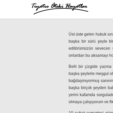
Üst üste gelen hukuk sına
başka bir sürü şeyle bi
editörümüzün sevecen uy
onlardan bu aksamayı ho
Belli bir çizgide yazma
başka şeylerle meşgul o
bağdaşmıyormuş sanırım 
başka birçok şeyden bah
yerini kafamda sorguladı
olmaya çalışıyorum ve fi
10 şubat cumartesi günü