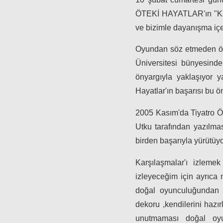
ÖTEKİ HAYATLAR'ın "Karşı
ve bizimle dayanışma içer
Oyundan söz etmeden önc
Üniversitesi bünyesinde
önyargıyla yaklaşıyor y
Hayatlar'ın başarısı bu ö
2005 Kasım'da Tiyatro Öt
Utku tarafından yazılma
birden başarıyla yürütüy
Karşılaşmalar'ı izle
izleyeceğim için ayrıca
doğal oyunculuğundan d
dekoru ,kendilerini hazı
unutmaması doğal oyu