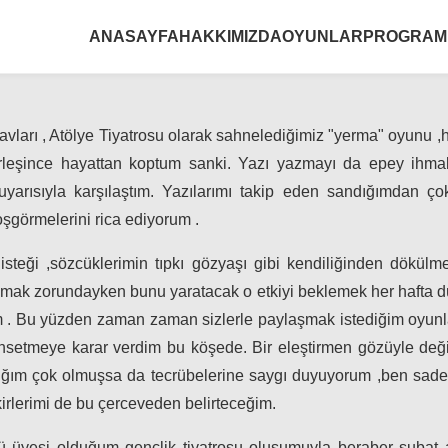
ANASAYFA
HAKKIMIZDA
OYUNLAR
PROGRAM
vları , Atölye Tiyatrosu olarak sahnelediğimiz "yerma" oyunu ,h
rleşince hayattan koptum sanki. Yazı yazmayı da epey ihmal 
arısıyla karşılaştım. Yazılarımı takip eden sandığımdan çok
şgörmelerini rica ediyorum .
 isteği ,sözcüklerimin tıpkı gözyaşı gibi kendiliğinden dökülm
lmak zorundayken bunu yaratacak o etkiyi beklemek her hafta d
. Bu yüzden zaman zaman sizlerle paylaşmak istediğim oyunla
setmeye karar verdim bu köşede. Bir eleştirmen gözüyle değil t
ğım çok olmuşsa da tecrübelerine saygı duyuyorum ,ben sadece i
kirlerimi de bu çerceveden belirteceğim.
 üyesi olduğum gençlik tiyatrosu oluşumuyla beraber şubat ayı