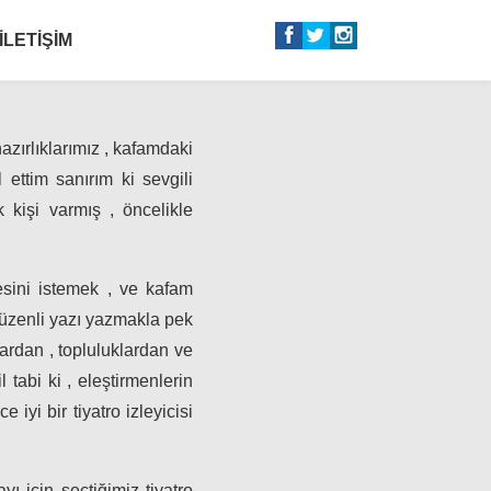
İLETIŞIM
azırlıklarımız , kafamdaki
ettim sanırım ki sevgili
 kişi varmış , öncelikle
esini istemek , ve kafam
üzenli yazı yazmakla pek
rdan , topluluklardan ve
abi ki , eleştirmenlerin
yi bir tiyatro izleyicisi
 için seçtiğimiz tiyatro